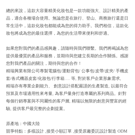
總的來說，這款大容量精美化妝包是一款功能強大、設計精美的產
品，適合各種場合使用。無論您是在旅行、登山、商務旅行還是日
常生活中，這款化妝包都能成為您的得力助手。我們相信，這款化
妝包將成為您的最佳選擇，為您的生活帶來便利和舒適。
如果您對我們的產品感興趣，請隨時與我們聯繫。我們將竭誠為您
提供最優質的產品和服務，並期待與您建立長期的合作關係。感謝
您對我們產品的關注，期待與您的合作！
精瑞興業有限公司專製電腦包/運動背包/ 公事包/皮帶/皮夾/ 手機皮
套/各式機器皮套/化妝包/行李箱…. 等, 對於客戶企業形象需求,
精瑞亦有專業企劃能力、 創意設計搭配嚴謹的生產製造, 以最符合
預算及市場適用性來考量, 為客戶量身打造專屬的系列商品。針對
每個行銷專案與不同屬性的客戶層, 精瑞以無限的創意與豐富的經
驗, 提供客戶最完整的企劃提案。
原產地：中國大陸
競爭特點：多樣設計 ,接受小額訂單 ,接受原廠委託設計製造 ODM