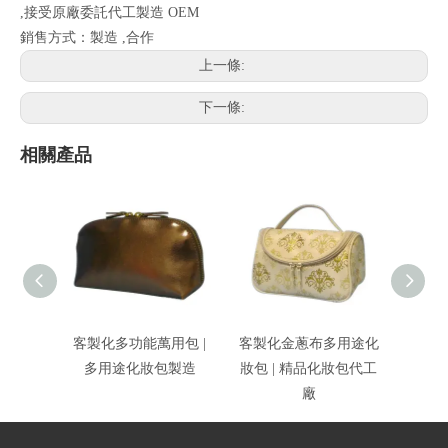
,接受原廠委託代工製造 OEM
銷售方式：製造 ,合作
上一條:
下一條:
相關產品
客製化多功能萬用包 |
客製化金蔥布多用途化
精緻多
多用途化妝包製造
妝包 | 精品化妝包代工
用途
廠