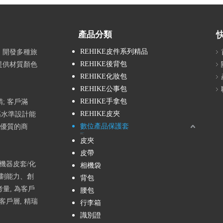
產品分類
REHIKE皮件系列精品
 開發多種旅
REHIKE後背包
提供材質顏色
REHIKE化妝包
REHIKE公事包
REHIKE手拿包
; 客戶滿
REHIKE皮夾
高水準設計能
數位產品保護套
戶優質的商
外接式硬碟保護套
平板保護套
手機保護套
行動電源保護套
皮夾
皮帶
式機器皮套/化
相機袋
企劃能力、創
背包
量, 為客戶
腰包
戶層, 精瑞
行李箱
識別證