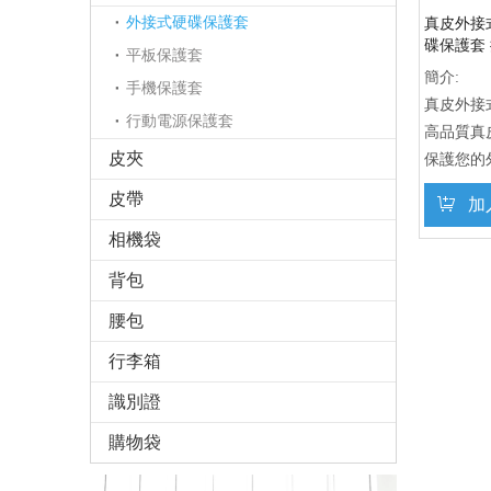
外接式硬碟保護套
真皮外接
碟保護套
平板保護套
簡介:
手機保護套
真皮外接
行動電源保護套
高品質真
皮夾
保護您的
皮帶
加
相機袋
背包
腰包
行李箱
識別證
購物袋