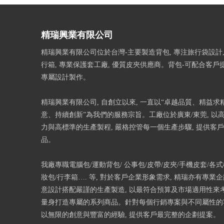
精瑞興業有限公司
精瑞興業有限公司位於台灣-主要製造背包, 專注旅行袋設計,
行箱, 專業保護套工廠, 優質皮夾供應商。背包-可配合客戶
專屬設計製作。
精瑞興業有限公司, 自創立以來, 一直以“卓越品質、精益求精
意、持續創新”為我們的服務宗旨。工廠位於廣東/東莞, 以
力與高標準的生產製程, 嚴格控管每一個生產步驟, 提供客
品。
我廠專職電腦包/運動背包/ 公事包/皮帶/皮夾/手機皮套/各
妝包/行李箱…. 等, 對於客戶企業形象需求, 精瑞亦有專業
意設計搭配嚴謹的生產製造, 以最符合預算及市場適用性來考
量身打造專屬的系列商品。針對每個行銷專案與不同屬性的客
以無限的創意與豐富的經驗, 提供客戶最完整的企劃提案。