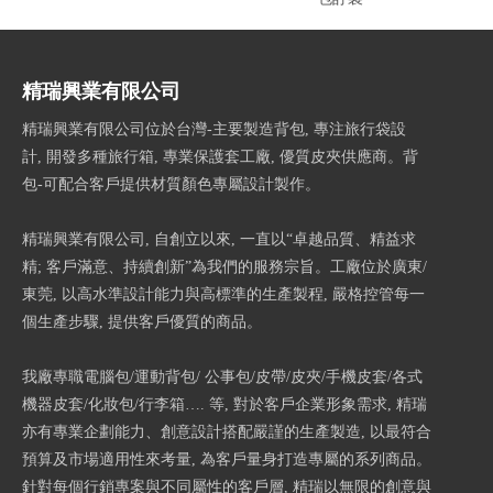
精瑞興業有限公司
精瑞興業有限公司位於台灣-主要製造背包, 專注旅行袋設
計, 開發多種旅行箱, 專業保護套工廠, 優質皮夾供應商。背
包-可配合客戶提供材質顏色專屬設計製作。
精瑞興業有限公司, 自創立以來, 一直以“卓越品質、精益求
精; 客戶滿意、持續創新”為我們的服務宗旨。工廠位於廣東/
東莞, 以高水準設計能力與高標準的生產製程, 嚴格控管每一
個生產步驟, 提供客戶優質的商品。
我廠專職電腦包/運動背包/ 公事包/皮帶/皮夾/手機皮套/各式
機器皮套/化妝包/行李箱…. 等, 對於客戶企業形象需求, 精瑞
亦有專業企劃能力、創意設計搭配嚴謹的生產製造, 以最符合
預算及市場適用性來考量, 為客戶量身打造專屬的系列商品。
針對每個行銷專案與不同屬性的客戶層, 精瑞以無限的創意與